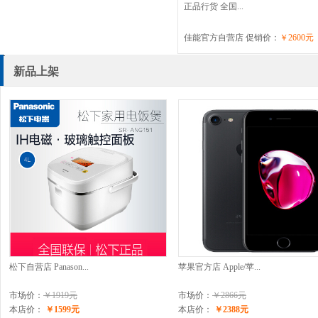
正品行货 全国...
佳能官方自营店 促销价：
￥2600元
新品上架
松下自营店 Panason...
苹果官方店 Apple/苹...
市场价：
￥1919元
市场价：
￥2866元
本店价：
￥1599元
本店价：
￥2388元